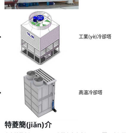
工業(yè)冷卻塔
高溫冷卻塔
特菱簡(jiǎn)介