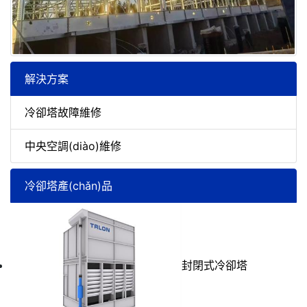
解決方案
冷卻塔故障維修
中央空調(diào)維修
冷卻塔產(chǎn)品
封閉式冷卻塔