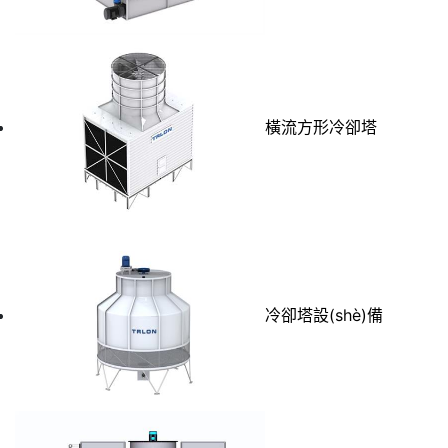
橫流方形冷卻塔
冷卻塔設(shè)備