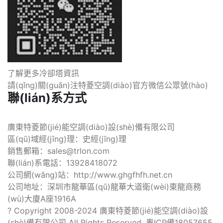
了解更多冷卻塔資訊
請(qǐng)關(guān)注特菱空調(diào)官方微信公眾號(hào)
聯(lián)系方式
廣東特菱節(jié)能空調(diào)設(shè)備有限公司
區(qū)域經(jīng)理：史經(jīng)理
銷售郵箱：sales@trlon.com
聯(lián)系電話：13928418072
公司網(wǎng)站：http://www.ghgfhfh.net.cn
公司地址：深圳市龍華區(qū)龍華大道衛(wèi)東龍商務
(wù)大廈A座1916A
? Copyright 2008-2024 廣東特菱節(jié)能空調(diào)設
(shè)備有限公司 All Rights Reserved.
粵ICP備18057655