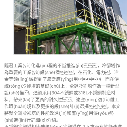
隨著工業(yè)化進(jìn)程的不斷推進(jìn)，冷卻塔作
為重要的工業(yè)設(shè)備，在石化、電力、冶
金等領(lǐng)域得到了廣泛應(yīng)用。而在傳
統(tǒng)冷卻塔的基礎(chǔ)上，全鋼冷卻塔作為一種新型
設(shè)備，通過采用304不銹鋼或316L不銹鋼制造材
料，帶來(lái)了更高的耐久性、適應(yīng)復(fù)雜工
作環(huán)境以及更多的設(shè)計(jì)選擇。本文
將就全鋼冷卻塔的性能改進(jìn)和應(yīng)用優(yōu)勢
(shì)進(jìn)行詳細(xì)介紹。
不銹鋼冷卻塔相比傳統(tǒng)冷卻塔在以下方面有性能改進