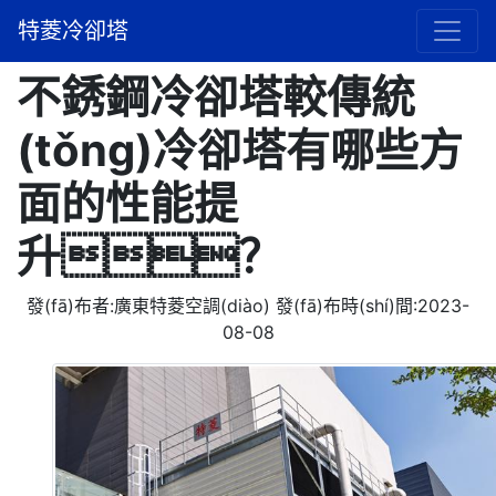
廣東特菱空調(diào)
解決方案
冷卻塔故障維修
特菱冷卻塔
不銹鋼冷卻塔較傳統
(tǒng)冷卻塔有哪些方
面的性能提
升？
發(fā)布者:廣東特菱空調(diào) 發(fā)布時(shí)間:2023-
08-08