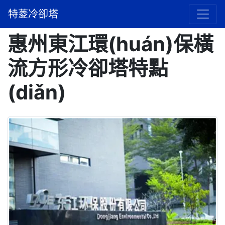
廣東特菱空調(diào)
案例
項(xiàng)目案例
特菱冷卻塔
惠州東江環(huán)保橫
流方形冷卻塔特點
(diǎn)