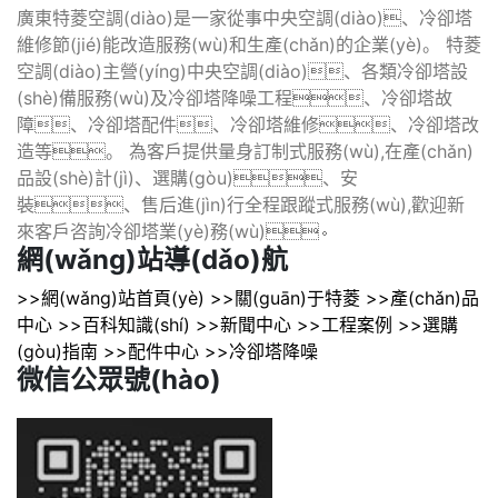
廣東特菱空調(diào)是一家從事中央空調(diào)、冷卻塔
維修節(jié)能改造服務(wù)和生產(chǎn)的企業(yè)。 特菱
空調(diào)主營(yíng)中央空調(diào)、各類冷卻塔設
(shè)備服務(wù)及冷卻塔降噪工程、冷卻塔故
障、冷卻塔配件、冷卻塔維修、冷卻塔改
造等。 為客戶提供量身訂制式服務(wù),在產(chǎn)
品設(shè)計(jì)、選購(gòu)、安
裝、售后進(jìn)行全程跟蹤式服務(wù),歡迎新
來客戶咨詢冷卻塔業(yè)務(wù)。
網(wǎng)站導(dǎo)航
>>網(wǎng)站首頁(yè)
>>關(guān)于特菱
>>產(chǎn)品
中心
>>百科知識(shí)
>>新聞中心
>>工程案例
>>選購
(gòu)指南
>>配件中心
>>冷卻塔降噪
微信公眾號(hào)