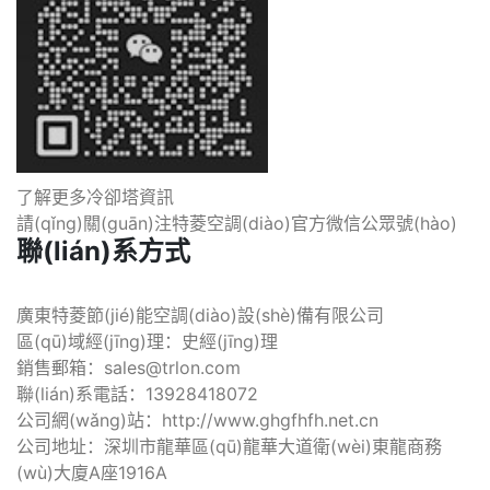
了解更多冷卻塔資訊
請(qǐng)關(guān)注特菱空調(diào)官方微信公眾號(hào)
聯(lián)系方式
廣東特菱節(jié)能空調(diào)設(shè)備有限公司
區(qū)域經(jīng)理：史經(jīng)理
銷售郵箱：sales@trlon.com
聯(lián)系電話：13928418072
公司網(wǎng)站：http://www.ghgfhfh.net.cn
公司地址：深圳市龍華區(qū)龍華大道衛(wèi)東龍商務
(wù)大廈A座1916A