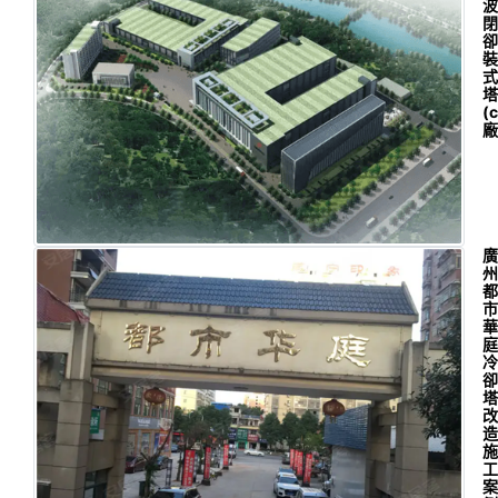
波
閉
卻
裝
式
塔
(
廠
廣
州
都
市
華
庭
冷
卻
塔
改
造
施
工
案