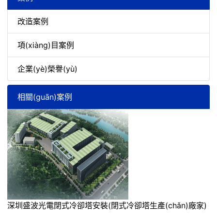
改造案例
項(xiàng)目案例
企業(yè)榮譽(yù)
相關(guān)案例
深圳盛波光電閉式冷卻塔安裝(閉式冷卻塔生產(chǎn)廠家)