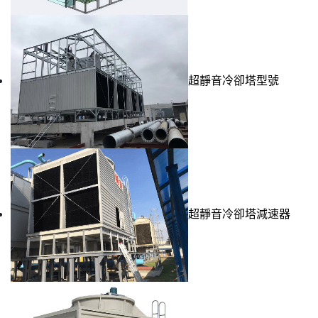
超靜音冷卻塔型號
超靜音冷卻塔減速器