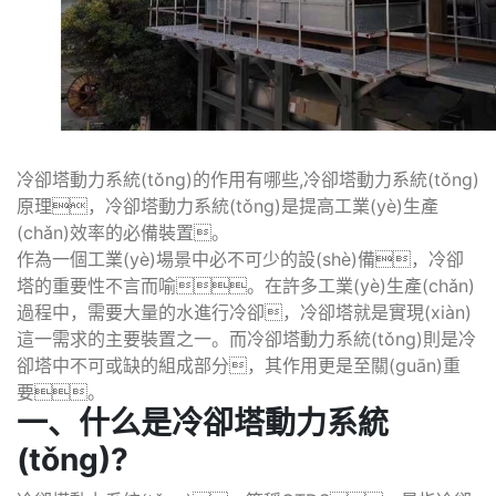
冷卻塔動力系統(tǒng)的作用有哪些,冷卻塔動力系統(tǒng)
原理，冷卻塔動力系統(tǒng)是提高工業(yè)生產
(chǎn)效率的必備裝置。
作為一個工業(yè)場景中必不可少的設(shè)備，冷卻
塔的重要性不言而喻。在許多工業(yè)生產(chǎn)
過程中，需要大量的水進行冷卻，冷卻塔就是實現(xiàn)
這一需求的主要裝置之一。而冷卻塔動力系統(tǒng)則是冷
卻塔中不可或缺的組成部分，其作用更是至關(guān)重
要。
一、什么是冷卻塔動力系統
(tǒng)?