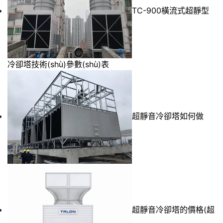
TC-900橫流式超靜型
冷卻塔技術(shù)參數(shù)表
超靜音冷卻塔如何做
超靜音冷卻塔的價格(超