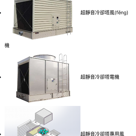
超靜音冷卻塔風(fēng)
機
超靜音冷卻塔電機
超靜音冷卻塔專用風