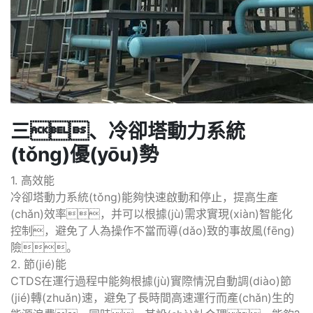
三、冷卻塔動力系統
(tǒng)優(yōu)勢
1. 高效能
冷卻塔動力系統(tǒng)能夠快速啟動和停止，提高生產
(chǎn)效率，并可以根據(jù)需求實現(xiàn)智能化
控制，避免了人為操作不當而導(dǎo)致的事故風(fēng)
險。
2. 節(jié)能
CTDS在運行過程中能夠根據(jù)實際情況自動調(diào)節
(jié)轉(zhuǎn)速，避免了長時間高速運行而產(chǎn)生的