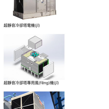
超靜音冷卻塔電機(jī)
超靜音冷卻塔專用風(fēng)機(jī)