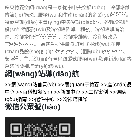
廣東特菱空調(diào)是一家從事中央空調(diào)、冷卻塔維
修節(jié)能改造服務(wù)和生產(chǎn)的企業(yè)。
特菱空調(diào)主營(yíng)中央空調(diào)、各類冷卻塔
設(shè)備服務(wù)及冷卻塔降噪工程、冷卻塔噪音治
理、冷卻塔配件、冷卻塔維修、冷卻塔改造
等。 為客戶提供量身訂制式服務(wù),在產
(chǎn)品設(shè)計(jì)、選購(gòu)、
安裝、售后進(jìn)行全程跟蹤式服務(wù),歡迎新來(lái)客
戶咨詢冷卻塔業(yè)務(wù)。
網(wǎng)站導(dǎo)航
>>網(wǎng)站首頁(yè)
>>關(guān)于特菱
>>產(chǎn)品
中心
>>百科知識(shí)
>>新聞中心
>>工程案例
>>選購
(gòu)指南
>>配件中心
>>冷卻塔降噪
微信公眾號(hào)