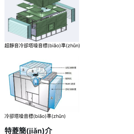
超靜音冷卻塔噪音標(biāo)準(zhǔn)
冷卻塔噪音標(biāo)準(zhǔn)
特菱簡(jiǎn)介