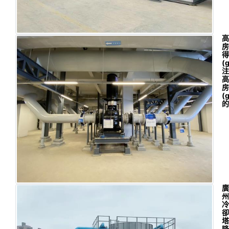
高
房
得
(
注
高
房
(
的
廣
州
冷
卻
塔
降