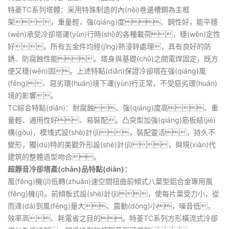
特菱TC系列塔體：采用特殊制造的內(nèi)卷邊槽鋼為主框
架，重量輕，強(qiáng)度、鋼性好，能平穩
(wěn)承受冷卻塔運(yùn)行時(shí)的各種載荷，穩(wěn)定性
好。所有五金件均經(jīng)熱浸鋅處理，具有良好的防
銹、防腐蝕性能。塔身與基礎(chǔ)之間電焊固定，既方
便又穩(wěn)固。上述特點(diǎn)保證冷卻塔在強(qiáng)風
(fēng)、惡劣環(huán)境下運(yùn)行正常，不受惡劣環(huán)
境的影響。
TC綜合特點(diǎn)：耐腐蝕、強(qiáng)度高、重
量輕、通用性好、易裝配。凸突型加強(qiáng)筋板結(jié)
構(gòu)，模塊式設(shè)計(jì)，裝配靈活，持久不
變形，獨(dú)特的美觀外形設(shè)計(jì)，與現(xiàn)代
建筑的整體造型吻合。
超靜音冷卻塔產(chǎn)品特點(diǎn)：
風(fēng)機(jī)低轉(zhuǎn)速空間扭曲前傾式八葉型鋁合金專用風
(fēng)機(jī)。前傾板式設(shè)計(jì)，使每片葉受力小，從
而達(dá)到風(fēng)量大、震動(dòng)小，噪音低，
效率高、耗電省之目的。特菱TC系列方形橫流式冷卻