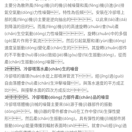
主要分為散熱風(fēng)機(jī)的機(jī)械噪聲和風(fēng)機(jī)進(jìn)排
氣空氣動(dòng)力性噪聲，特性為低頻。安裝在冷卻塔上
部的風(fēng)機(jī)主要是逆向抽出的，以此來(lái)達(dá)
到降溫的目的。而風(fēng)機(jī)的高速旋轉(zhuǎn)會(huì)產
(chǎn)生空氣動(dòng)力性噪聲，旋轉(zhuǎn)中的多個
(gè)葉片作用于氣流，然后引起氣壓和運(yùn)動(dòng)
速度呈脈動(dòng)變化產(chǎn)生的，其旋轉(zhuǎn)部件
的不平衡會(huì)導(dǎo)致結(jié)構(gòu)發(fā)生振動(dòng)，從而
產(chǎn)生振動(dòng)噪聲。
2、冷卻塔落水產(chǎn)生的噪音
冷卻塔的循環(huán)水從上部噴淋管流下，經(jīng)過(guò)
自由落體會(huì)產(chǎn)生沖擊噪聲，與落水速度的平方成正
比，與撞擊水面的四次方成反比。
3、冷卻塔動(dòng)力部件產(chǎn)品的噪音
冷卻塔塔體機(jī)械的噪聲主要來(lái)源于機(jī)器部件的振動
(dòng)。機(jī)器的零件都會(huì)在工作中發(fā)生彈性變
形，然后產(chǎn)生振動(dòng)。具有彈性的機(jī)械部件將
振動(dòng)能量傳播到輻射表面時(shí)，就會(huì)經(jīng)過