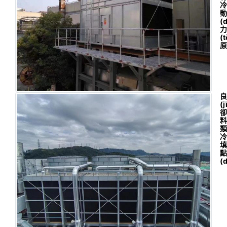
冷
動
(
力
(
原
良
(j
卻
料
類
冷
填
點
(d