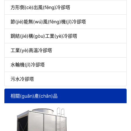
方形側(cè)出風(fēng)冷卻塔
節(jié)能無(wú)風(fēng)機(jī)冷卻塔
鋼結(jié)構(gòu)工業(yè)冷卻塔
工業(yè)高溫冷卻塔
水輪機(jī)冷卻塔
污水冷卻塔
相關(guān)產(chǎn)品