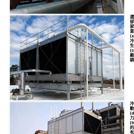
選
卻
家
意
(x
冷
生
(
廠
銷
冷
動
(
力
(
的
有