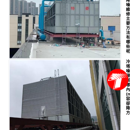
噪
維
修
主
要
方
法
有
哪
些
呢
冷
塔
噪
理
案
哪
內
(n
容
卻
降
方