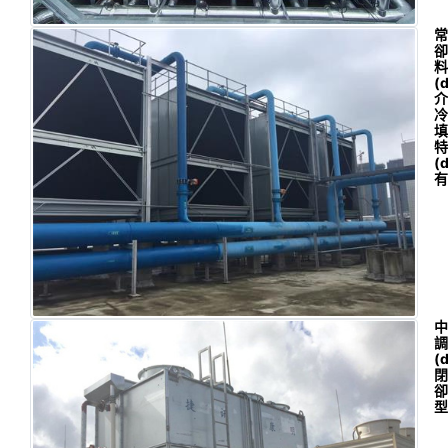
常
卻
料
(d
介
冷
填
特
(d
有
中
調
(d
閉
卻
型