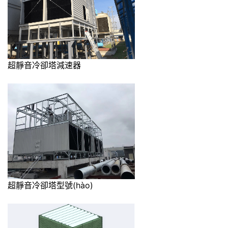
超靜音冷卻塔減速器
超靜音冷卻塔型號(hào)