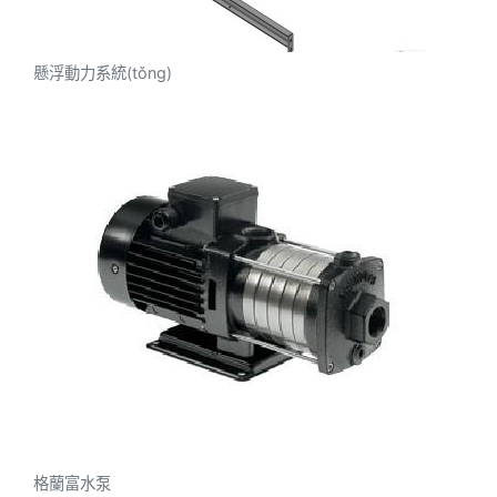
懸浮動力系統(tǒng)
格蘭富水泵