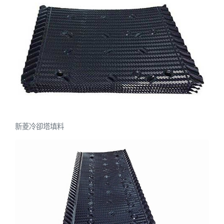
新菱冷卻塔填料