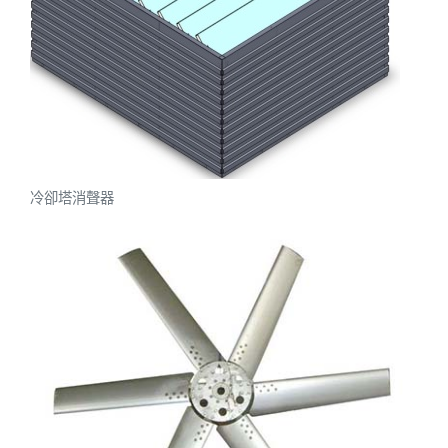
冷卻塔消聲器