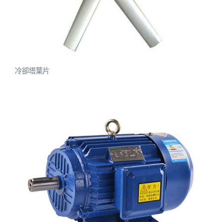
冷卻塔葉片