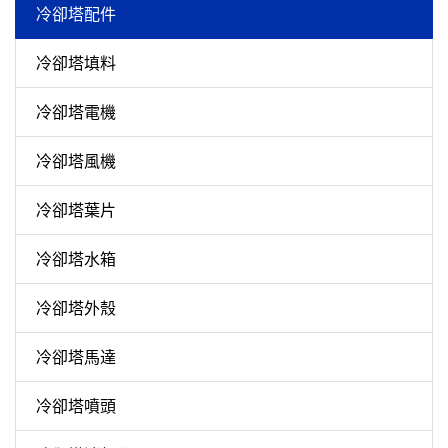
冷卻塔配件
冷卻塔填料
冷卻塔電機
冷卻塔風機
冷卻塔葉片
冷卻塔水箱
冷卻塔外殼
冷卻塔馬達
冷卻塔噴頭