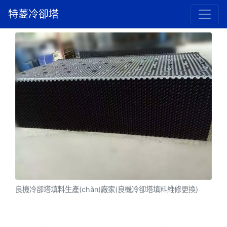
廣東特菱空調(diào)
冷卻塔配件
特菱冷卻塔
良機冷卻塔填料生產(chǎn)廠家(良機冷卻塔填料維修更換)