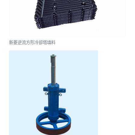
新菱逆流方形冷卻塔填料