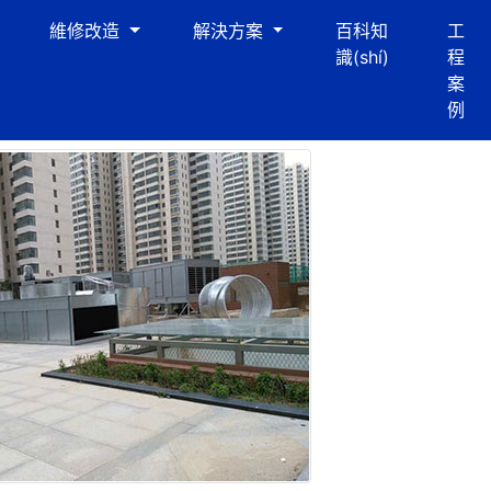
不銹鋼冷卻塔
維修改造
解決方案
百科知
工
識(shí)
程
案
例