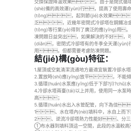
交換保證降溫效果。由于是閉式循環(h
(shè)備的高效運(yùn)行，提高了使用
(tǒng)，起到節(jié)水效果
乏，近幾年密閉式冷卻塔在鋼鐵冶金
(tǒng)等行業(yè)得到了廣泛的應(yīng
凍問題日益突出，如果解決的不好，可
(diǎn)，密閉式冷卻塔有的冬季全天運(yùn
用。但都需要考慮防凍問題。
結(jié)構(gòu)特征：
1.屋頂或空氣清潔流通地方最適宜裝置冷卻水
2.置放時(shí)應(yīng)放平
3.循環(huán)水泵應(yīng)低于下部?jī)?
4.冷卻水塔兩臺(tái)以上并用，使用同一水
高；
5.循環(huán)水出入水管配管，向下為佳
1、水在塔內(nèi)填料中，水自上
2、逆流冷卻塔熱力性能好、分三個
①布水器到填料頂這一空間，此段的水溫較高