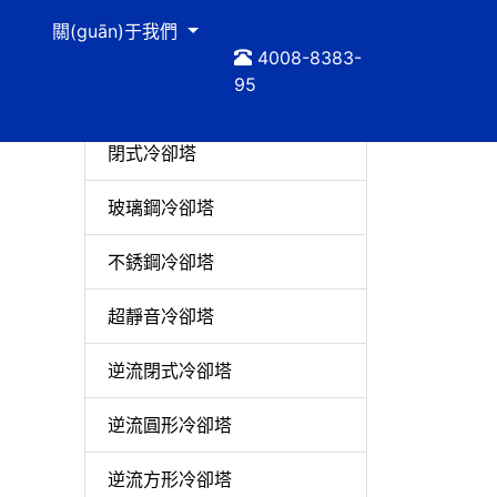
關(guān)于我們
4008-8383-
95
冷卻塔設(shè)備分類
閉式冷卻塔
玻璃鋼冷卻塔
不銹鋼冷卻塔
超靜音冷卻塔
逆流閉式冷卻塔
逆流圓形冷卻塔
逆流方形冷卻塔