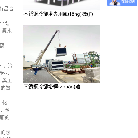
另有呂合
不銹鋼冷卻塔專用風(fēng)機(jī)
。
，灑水
美觀
，冷
過，
。與工
不銹鋼冷卻塔轉(zhuǎn)速
)的效
、化
比，蒸
明顯的
水的熱