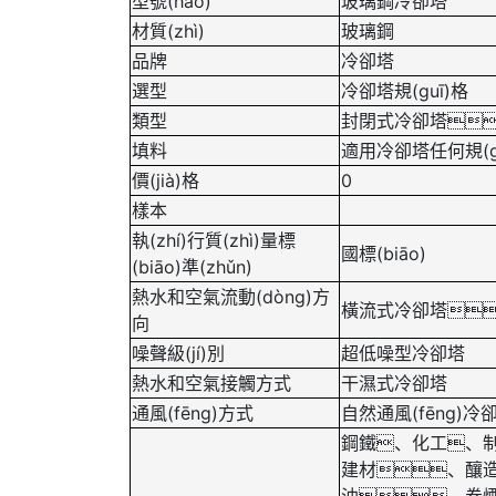
型號(hào)
玻璃鋼冷卻塔
材質(zhì)
玻璃鋼
品牌
冷卻塔
選型
冷卻塔規(guī)格
類型
封閉式冷卻塔
填料
適用冷卻塔任何規(g
價(jià)格
0
樣本
執(zhí)行質(zhì)量標
國標(biāo)
(biāo)準(zhǔn)
熱水和空氣流動(dòng)方
橫流式冷卻塔
向
噪聲級(jí)別
超低噪型冷卻塔
熱水和空氣接觸方式
干濕式冷卻塔
通風(fēng)方式
自然通風(fēng)冷
鋼鐵、化工、
建材、釀