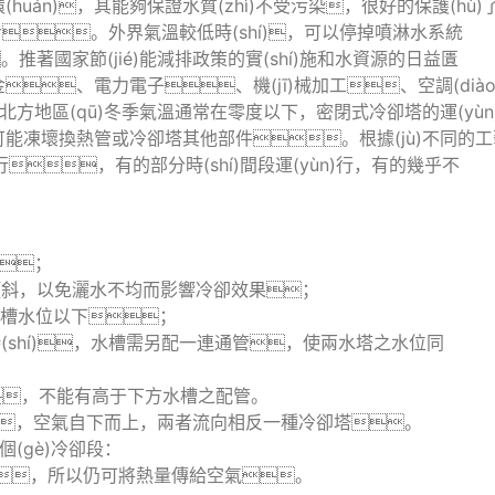
uán)，其能夠保證水質(zhì)不受污染，很好的保護(hù)
壽命。外界氣溫較低時(shí)，可以停掉噴淋水系統
。推著國家節(jié)能減排政策的實(shí)施和水資源的日益匱
、電力電子、機(jī)械加工、空調(diào
)用。北方地區(qū)冬季氣溫通常在零度以下，密閉式冷卻塔的運(yùn
能凍壞換熱管或冷卻塔其他部件。根據(jù)不同的
)行，有的部分時(shí)間段運(yùn)行，有的幾乎不
塔；
，不能傾斜，以免灑水不均而影響冷卻效果；
chǔ)水槽水位以下；
泵時(shí)，水槽需另配一連通管，使兩水塔之水位同
，不能有高于下方水槽之配管。
而下，空氣自下而上，兩者流向相反一種冷卻塔。
(gè)冷卻段：
，所以仍可將熱量傳給空氣。