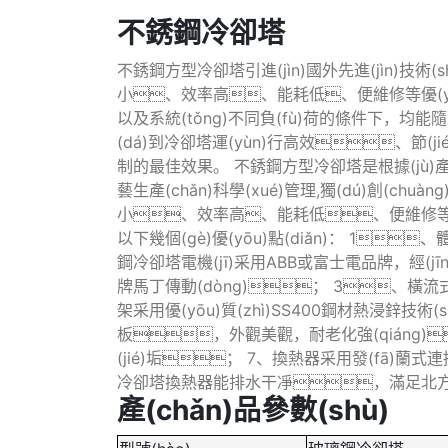
不銹鋼冷卻塔
不銹鋼方型冷卻塔引進(jìn)國外先進(jìn)技術
小、效率高、能耗低、便維修等優(yōu)點
以及系統(tǒng)不同負(fù)荷的條件下，均能隨負(fù)
(dá)到冷卻塔運(yùn)行高效、節(jié
制的最佳效果。 不銹鋼方型冷卻塔是根據(jù)產(ch
藝生產(chǎn)科學(xué)管理,獨(dú)創(c
小、效率高、能耗低、便維修等一系
以下幾個(gè)優(yōu)點(diǎn)： 1
鋼冷卻塔電機(jī)采用ABB或富士電品牌，經(jī
牌馬丁傳動(dòng)； 3、橫
架采用優(yōu)質(zhì)SS400鋼材熱浸鋅
板，外觀美觀，耐老化強(qiáng
(jié)垢； 7、換熱器采用發(fā)
冷卻塔換熱器能排水干凈，滿足北方地
產(chǎn)品參數(shù)